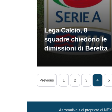
Lega Calcio, 8
squadre chiedono le
dimissioni di Beretta
Previous
1
2
3
4
5
Asromalive.it di proprietà di 