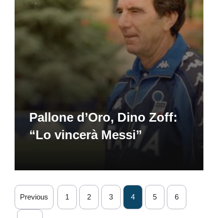
Pallone d’Oro, Dino Zoff:
“Lo vincerà Messi”
Previous
1
2
3
4
5
6