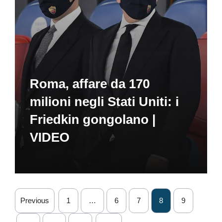
Roma, affare da 170
milioni negli Stati Uniti: i
Friedkin gongolano |
VIDEO
Previous
1
…
6
7
8
9