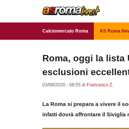
Vai
al
contenuto
Calciomercato Roma
AS Roma Ne
Roma, oggi la lista 
esclusioni eccellent
03/08/2020 - 08:55
di
Francesco Z.
La Roma si prepara a vivere il s
infatti dovrà affrontare il Siviglia 