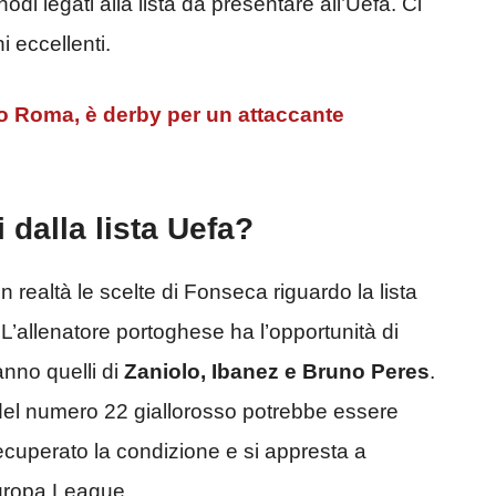
odi legati alla lista da presentare all’Uefa. Ci
 eccellenti.
Roma, è derby per un attaccante
 dalla lista Uefa?
 in realtà le scelte di Fonseca riguardo la lista
’allenatore portoghese ha l’opportunità di
anno quelli di
Zaniolo, Ibanez e Bruno Peres
.
 del numero 22 giallorosso potrebbe essere
cuperato la condizione e si appresta a
Europa League.