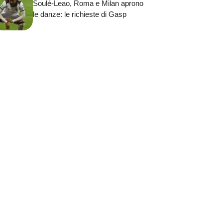
Soulé-Leao, Roma e Milan aprono
le danze: le richieste di Gasp