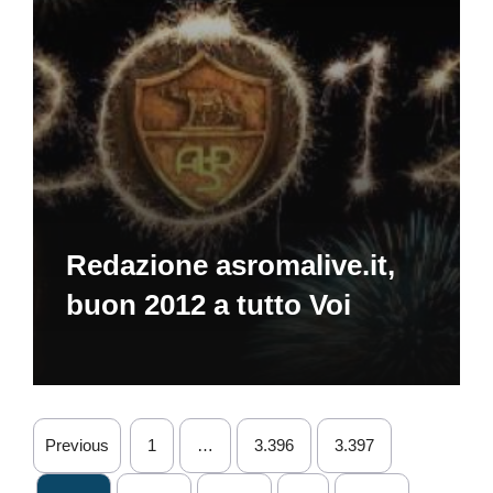
Redazione asromalive.it,
buon 2012 a tutto Voi
Previous
1
…
3.396
3.397