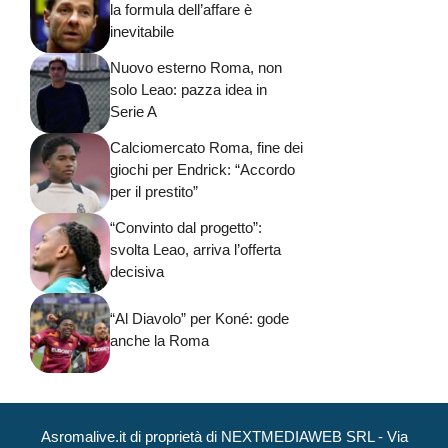
la formula dell’affare è
inevitabile
Nuovo esterno Roma, non
solo Leao: pazza idea in
Serie A
Calciomercato Roma, fine dei
giochi per Endrick: “Accordo
per il prestito”
“Convinto dal progetto”:
svolta Leao, arriva l’offerta
decisiva
“Al Diavolo” per Koné: gode
anche la Roma
Asromalive.it di proprietà di NEXTMEDIAWEB SRL - Via