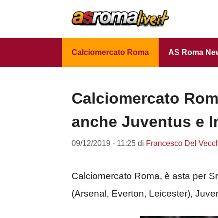
Vai
al
contenuto
Calciomercato Roma
AS Roma Ne
Calciomercato Roma
anche Juventus e I
09/12/2019 - 11:25
di
Francesco Del Vecc
Calciomercato Roma, è asta per Sm
(Arsenal, Everton, Leicester), Juven