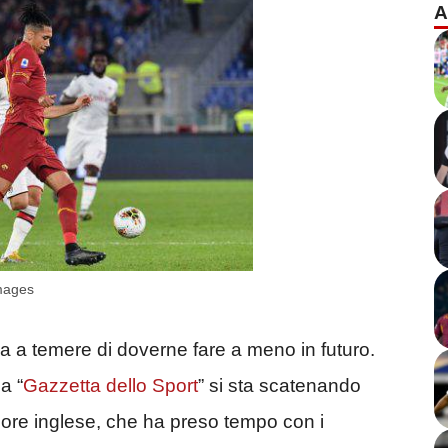
A
mages
a a temere di doverne fare a meno in futuro.
a “
Gazzetta dello Sport
” si sta scatenando
nsore inglese, che ha preso tempo con i