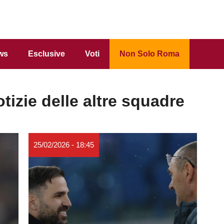
ws
Esclusive
Voti
Non Solo Roma
izie delle altre squadre
25/02/2026 - 18:45