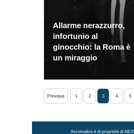
Allarme nerazzurro,
infortunio al
ginocchio: la Roma è
un miraggio
Previous
1
2
3
4
5
Asromalive.it di proprietà di 