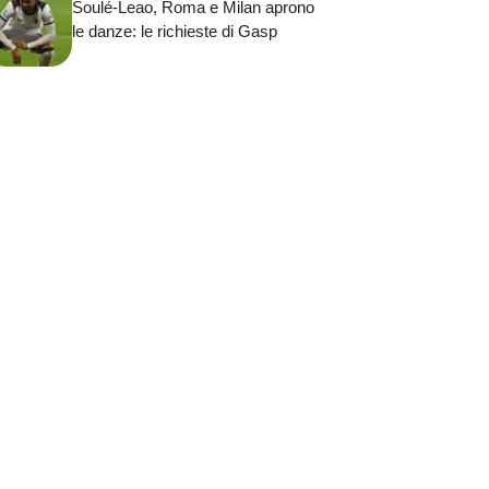
Soulé-Leao, Roma e Milan aprono
le danze: le richieste di Gasp