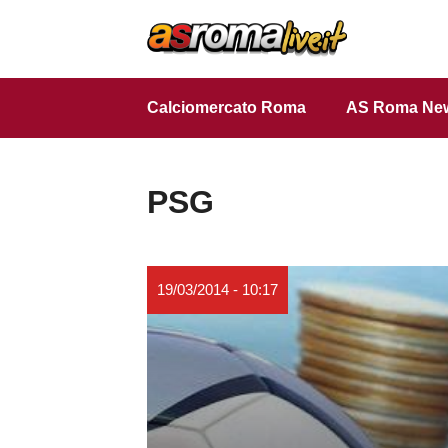
Vai
al
contenuto
Calciomercato Roma
AS Roma Ne
PSG
19/03/2014 - 10:17