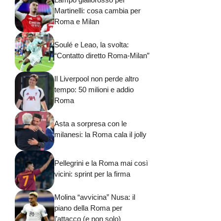
Martinelli: cosa cambia per
Roma e Milan
Soulé e Leao, la svolta:
“Contatto diretto Roma-Milan”
Il Liverpool non perde altro
tempo: 50 milioni e addio
Roma
Asta a sorpresa con le
milanesi: la Roma cala il jolly
Pellegrini e la Roma mai così
vicini: sprint per la firma
Molina “avvicina” Nusa: il
piano della Roma per
l’attacco (e non solo)