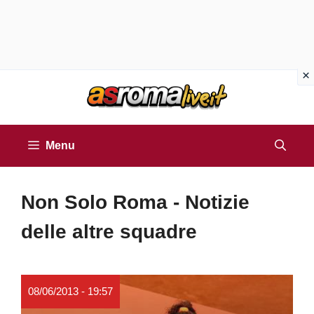
Vai
al
contenuto
Menu
Non Solo Roma - Notizie
delle altre squadre
08/06/2013 - 19:57