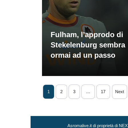
Fulham, l’approdo di
Stekelenburg sembra
ormai ad un passo
1
2
3
…
17
Next
Asromalive.it di proprietà di 