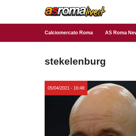
Vai
al
contenuto
Calciomercato Roma
AS Roma Ne
stekelenburg
05/04/2021 - 16:48