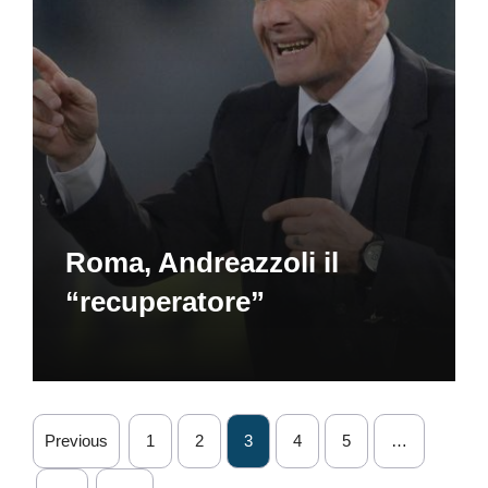
Roma, Andreazzoli il
“recuperatore”
Previous
1
2
3
4
5
…