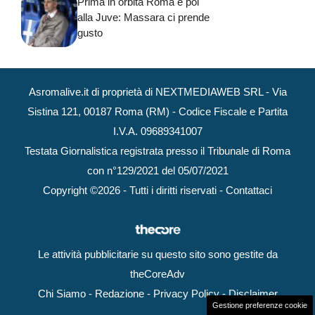
Prima in orbita Roma e poi
alla Juve: Massara ci prende
gusto
Asromalive.it di proprietà di NEXTMEDIAWEB SRL - Via
Sistina 121, 00187 Roma (RM) - Codice Fiscale e Partita
I.V.A. 09689341007
Testata Giornalistica registrata presso il Tribunale di Roma
con n°129/2021 del 05/07/2021
Copyright ©2026 - Tutti i diritti riservati -
Contattaci
Le attività pubblicitarie su questo sito sono gestite da
theCoreAdv
Chi Siamo
-
Redazione
-
Privacy Policy
-
Disclaimer
Gestione preferenze cookie