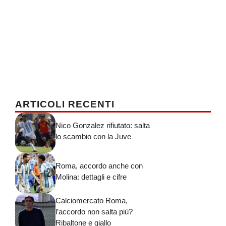
ARTICOLI RECENTI
Nico Gonzalez rifiutato: salta
lo scambio con la Juve
Roma, accordo anche con
Molina: dettagli e cifre
Calciomercato Roma,
l’accordo non salta più?
Ribaltone e giallo