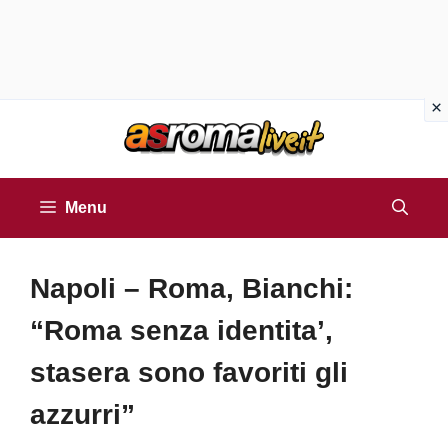
Vai
al
contenuto
Menu
Napoli – Roma, Bianchi:
“Roma senza identita’,
stasera sono favoriti gli
azzurri”