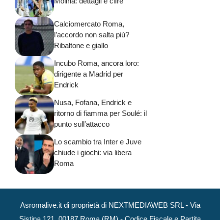
Molina: dettagli e cifre
Calciomercato Roma,
l’accordo non salta più?
Ribaltone e giallo
Incubo Roma, ancora loro:
dirigente a Madrid per
Endrick
Nusa, Fofana, Endrick e
ritorno di fiamma per Soulé: il
punto sull’attacco
Lo scambio tra Inter e Juve
chiude i giochi: via libera
Roma
Asromalive.it di proprietà di NEXTMEDIAWEB SRL - Via
Sistina 121, 00187 Roma (RM) - Codice Fiscale e Partita