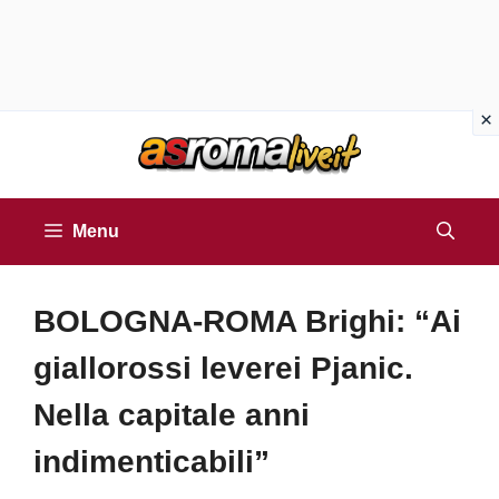
Vai
al
contenuto
Menu
BOLOGNA-ROMA Brighi: “Ai
giallorossi leverei Pjanic.
Nella capitale anni
indimenticabili”