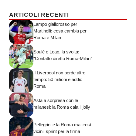
ARTICOLI RECENTI
Lampo giallorosso per
Martinelli: cosa cambia per
Roma e Milan
Soulé e Leao, la svolta:
“Contatto diretto Roma-Milan”
Il Liverpool non perde altro
tempo: 50 milioni e addio
Roma
Asta a sorpresa con le
milanesi: la Roma cala il jolly
Pellegrini e la Roma mai così
vicini: sprint per la firma