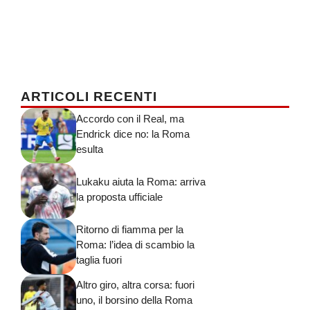
ARTICOLI RECENTI
Accordo con il Real, ma
Endrick dice no: la Roma
esulta
Lukaku aiuta la Roma: arriva
la proposta ufficiale
Ritorno di fiamma per la
Roma: l’idea di scambio la
taglia fuori
Altro giro, altra corsa: fuori
uno, il borsino della Roma