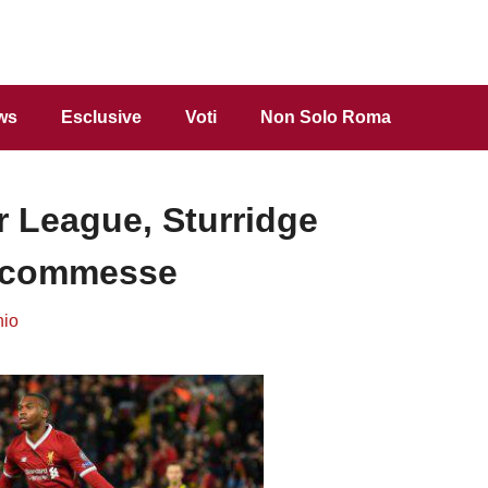
ws
Esclusive
Voti
Non Solo Roma
r League, Sturridge
oscommesse
hio