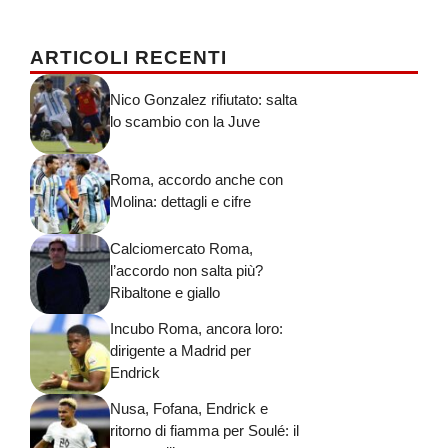
ARTICOLI RECENTI
Nico Gonzalez rifiutato: salta
lo scambio con la Juve
Roma, accordo anche con
Molina: dettagli e cifre
Calciomercato Roma,
l’accordo non salta più?
Ribaltone e giallo
Incubo Roma, ancora loro:
dirigente a Madrid per
Endrick
Nusa, Fofana, Endrick e
ritorno di fiamma per Soulé: il