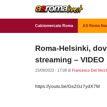
Vai
al
contenuto
Calciomercato Roma
AS Roma Ne
Roma-Helsinki, dove 
streaming – VIDEO
15/09/2022 - 17:08
di
Francesco Del Vecc
https://youtu.be/GsZGz7ydX7M