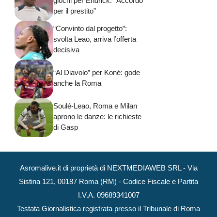
giochi per Endrick: “Accordo
per il prestito”
“Convinto dal progetto”:
svolta Leao, arriva l’offerta
decisiva
“Al Diavolo” per Koné: gode
anche la Roma
Soulé-Leao, Roma e Milan
aprono le danze: le richieste
di Gasp
Asromalive.it di proprietà di NEXTMEDIAWEB SRL - Via
Sistina 121, 00187 Roma (RM) - Codice Fiscale e Partita
I.V.A. 09689341007
Testata Giornalistica registrata presso il Tribunale di Roma