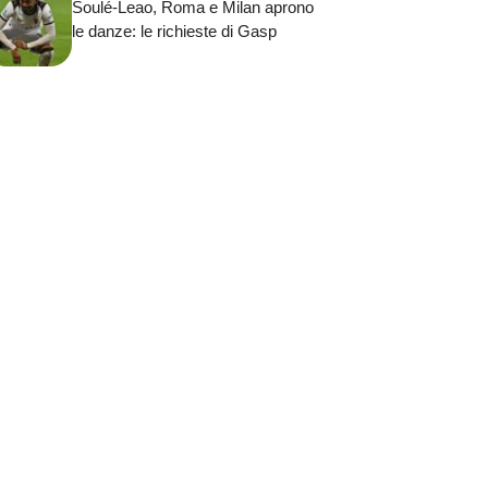
Soulé-Leao, Roma e Milan aprono
le danze: le richieste di Gasp