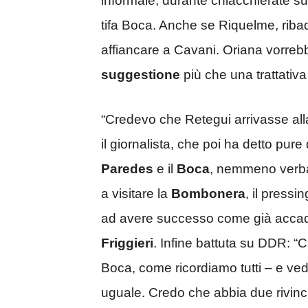
informale, durante chiacchierate sul
tifa Boca. Anche se Riquelme, ribad
affiancare a Cavani. Oriana vorreb
suggestione
più che una trattativ
“Credevo che Retegui arrivasse al
il giornalista, che poi ha detto pu
Paredes
e il
Boca
, nemmeno verbal
a visitare la
Bombonera
, il pressi
ad avere successo come già accad
Friggieri
. Infine battuta su DDR: 
Boca, come ricordiamo tutti – e ve
uguale. Credo che abbia due rivinci