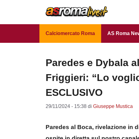
Vai
al
contenuto
Calciomercato Roma
AS Roma Ne
Paredes e Dybala al
Friggieri: “Lo vogl
ESCLUSIVO
29/11/2024 - 15:38
di
Giuseppe Mustica
Paredes al Boca, rivelazione in di
ospite in diretta sul nostro canal