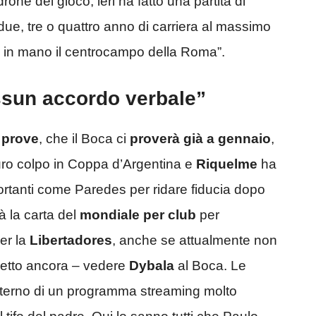
one del gioco, ieri ha fatto una partita di
ue, tre o quattro anno di carriera al massimo
e in mano il centrocampo della Roma”.
ssun accordo verbale”
 prove
, che il Boca ci
proverà già a gennaio
,
duro colpo in Coppa d’Argentina e
Riquelme
ha
ortanti come Paredes per ridare fiducia dopo
rà la carta del
mondiale per club
per
per la
Libertadores
, anche se attualmente non
a detto ancora – vedere
Dybala
al Boca. Le
interno di un programma streaming molto