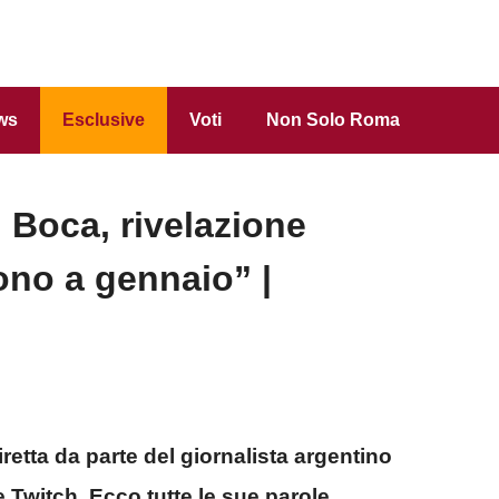
ws
Esclusive
Voti
Non Solo Roma
 Boca, rivelazione
iono a gennaio” |
retta da parte del giornalista argentino
e Twitch. Ecco tutte le sue parole