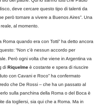
 tifo del padre. Qui lo sanno tutti che Paulo
isco, deve cercare questo tipo di talenti da
be però tornare a vivere a Buenos Aires”. Una
a reale, al momento.
la Roma quando era con Totti” ha detto ancora
re questo: “Non c’è nessun accordo per
e. Però ogni volta che viene in Argentina va
ng di
Riquelme
è costante e spera di riuscire
uto con Cavani e Roco” ha confermato
“Credo che De Rossi – che ha un passato al
derlo sulla panchina della Roma o del Boca è
te da togliersi, sia qui che a Roma. Ma in