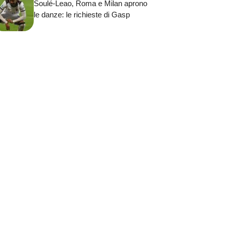
Soulé-Leao, Roma e Milan aprono
le danze: le richieste di Gasp