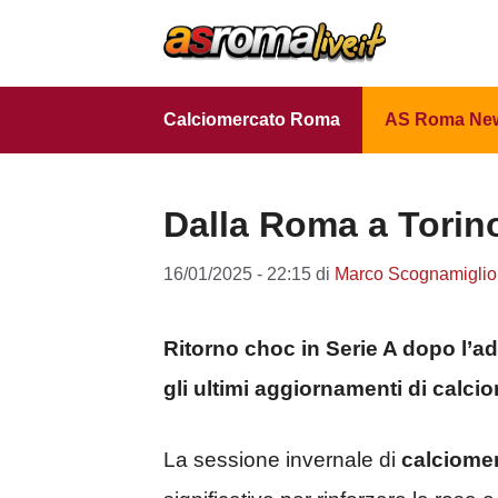
Vai
al
contenuto
Calciomercato Roma
AS Roma Ne
Dalla Roma a Torino
16/01/2025 - 22:15
di
Marco Scognamiglio
Ritorno choc in Serie A dopo l’a
gli ultimi aggiornamenti di calci
La sessione invernale di
calciome