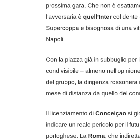
prossima gara. Che non è esattame
l’avversaria è
quell’Inter
col dente 
Supercoppa e bisognosa di una vitto
Napoli.
Con la piazza già in subbuglio pe
condivisibile – almeno nell’opinione 
del gruppo, la dirigenza rossonera 
mese di distanza da quello del co
Il licenziamento di
Conceiçao
si g
indicare un reale pericolo per il fu
portoghese. La
Roma
, che indiret