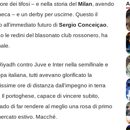
A
re dei tifosi – e nella storia del
Milan
, avendo
heca – e un derby per uscirne. Questo il
 all’immediato futuro di
Sergio Conceiçao
,
o le redini del blasonato club rossonero, ha
male.
iyadh contro Juve e Inter nella semifinale e
 italiana, tutti avevano glorificato la
ssime ore di distanza dall’impegno in terra
 Il portoghese, capace di vincere subito,
rado di far rendere al meglio una rosa di primo
mercato estivo. Macché.