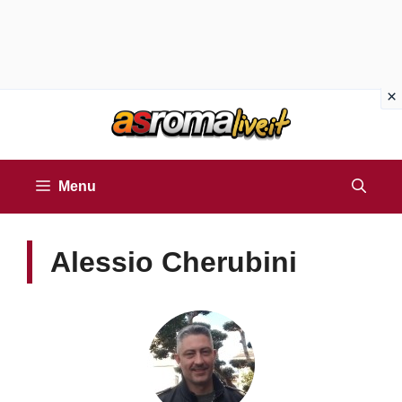
Vai
al
contenuto
Menu
Alessio Cherubini