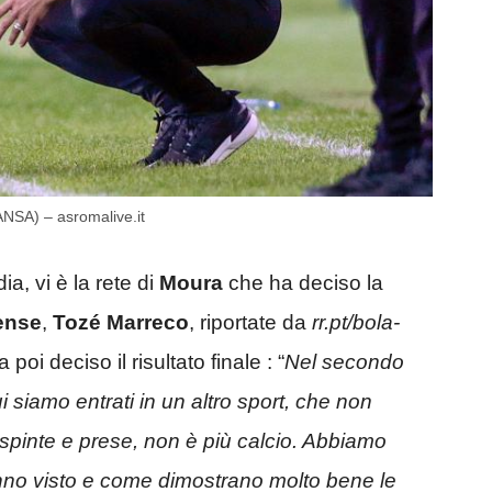
ANSA) – asromalive.it
ia, vi è la rete di
Moura
che ha deciso la
ense
,
Tozé Marreco
, riportate da
rr.pt/bola-
poi deciso il risultato finale : “
Nel secondo
 siamo entrati in un altro sport, che non
spinte e prese, non è più calcio. Abbiamo
 hanno visto e come dimostrano molto bene le