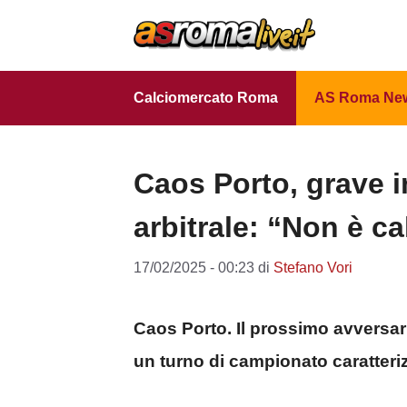
Vai
al
contenuto
Calciomercato Roma
AS Roma Ne
Caos Porto, grave i
arbitrale: “Non è ca
17/02/2025 - 00:23
di
Stefano Vori
Caos Porto. Il prossimo avversa
un turno di campionato caratteri