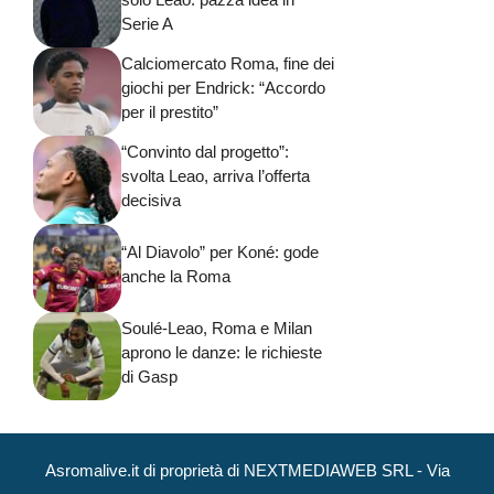
Serie A
Calciomercato Roma, fine dei
giochi per Endrick: “Accordo
per il prestito”
“Convinto dal progetto”:
svolta Leao, arriva l’offerta
decisiva
“Al Diavolo” per Koné: gode
anche la Roma
Soulé-Leao, Roma e Milan
aprono le danze: le richieste
di Gasp
Asromalive.it di proprietà di NEXTMEDIAWEB SRL - Via