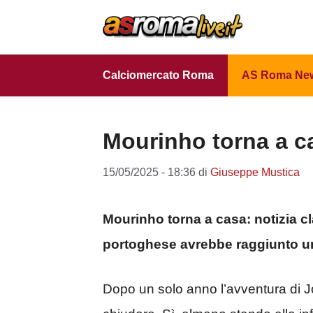
Vai
al
contenuto
Calciomercato Roma
AS Roma Ne
Mourinho torna a c
15/05/2025 - 18:36
di
Giuseppe Mustica
Mourinho torna a casa: notizia cl
portoghese avrebbe raggiunto u
Dopo un solo anno l’avventura di 