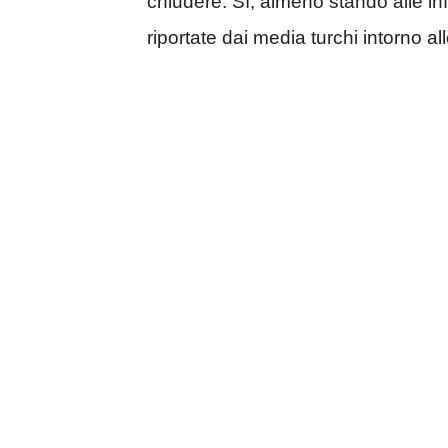
chiudere. Sì, almeno stando alle in
riportate dai media turchi intorno al