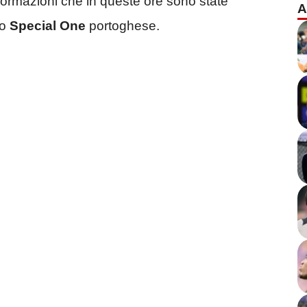
formazioni che in queste ore sono state
A
lo
Special One
portoghese.