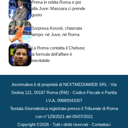
Prima in orbita Roma e poi
alla Juve: Massara ci prende
gusto
Sorpresa Kessié, chiamata
lampo: né Juve, né Roma
La Roma contatta il Chelsea:
la formula dell’affare è
inevitabile
Asromalive.it di proprietà di NEXTMEDIAWEB SRL - Via
Sistina 121, 00187 Roma (RM) - Codice Fiscale e Partita
I.V.A. 09689341007
Testata Giornalistica registrata presso il Tribunale di Roma
con n°129/2021 del 05/07/2021
Copyright ©2026 - Tutti i diritti riservati -
Contattaci