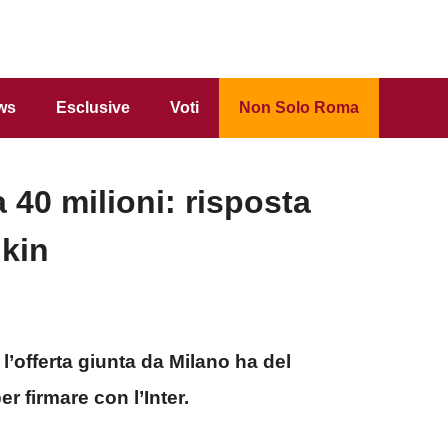
ws
Esclusive
Voti
Non Solo Roma
a 40 milioni: risposta
dkin
l’offerta giunta da Milano ha del
r firmare con l’Inter.