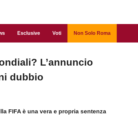
ws
Esclusive
Voti
Non Solo Roma
 Mondiali? L’annuncio
ni dubbio
ella FIFA è una vera e propria sentenza