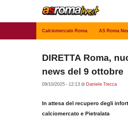
Vai
al
contenuto
Calciomercato Roma
AS Roma Ne
DIRETTA Roma, nuo
news del 9 ottobre
09/10/2025 - 12:13
di
Daniele Trecca
In attesa del recupero degli infor
calciomercato e Pietralata