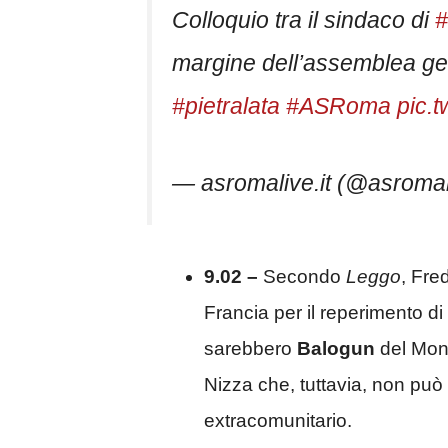
Colloquio tra il sindaco di
margine dell’assemblea gen
#pietralata
#ASRoma
pic.
— asromalive.it (@asromal
9.02 –
Secondo
Leggo
, Fre
Francia per il reperimento d
sarebbero
Balogun
del Mon
Nizza che, tuttavia, non pu
extracomunitario.
8.43 –
Giornata molto import