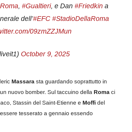
#Roma
,
#Gualtieri
, e Dan
#Friedkin
a
erale dell’
#EFC
#StadioDellaRoma
twitter.com/09zmZZJMun
iveit1)
October 9, 2025
deric
Massara
sta guardando soprattutto in
i un nuovo bomber. Sul taccuino della
Roma
ci
aco, Stassin del Saint-Etienne e
Moffi
del
ò essere tesserato a gennaio essendo
ante per lo
Stadio della Roma
. Previsto un