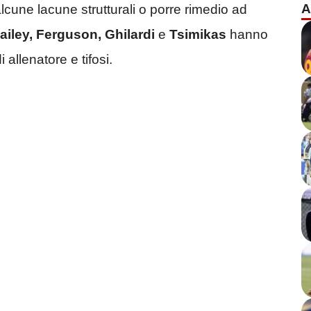
A
cune lacune strutturali o porre rimedio ad
ailey, Ferguson, Ghilardi
e
Tsimikas
hanno
 allenatore e tifosi.