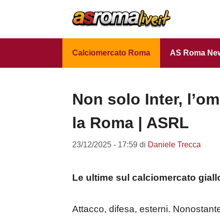
Vai
al
contenuto
Calciomercato Roma
AS Roma Ne
Non solo Inter, l’o
la Roma | ASRL
23/12/2025 - 17:59
di
Daniele Trecca
Le ultime sul calciomercato giall
Attacco, difesa, esterni. Nonostant