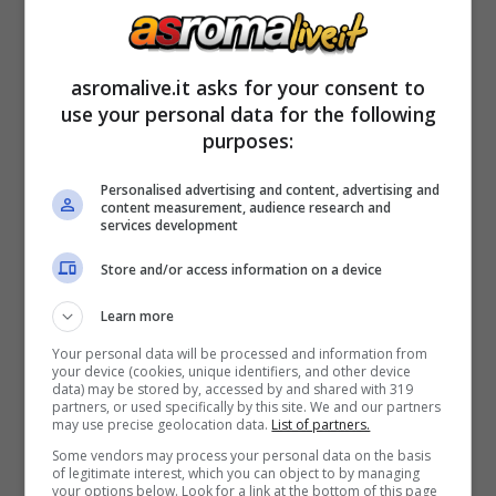
asromalive.it asks for your consent to
use your personal data for the following
purposes:
Borsa del ghiaccio sul polpaccio per Yildiz: cosa è successo
(Ansa Foto) – asromalive.it
Personalised advertising and content, advertising and
content measurement, audience research and
services development
Una partita giocata malissimo dalla squadra
Store and/or access information on a device
allenata da Luciano
Spalletti
, che ha perso
Learn more
anche Manuel
Locatelli
, ammonito e
Your personal data will be processed and information from
diffidato, per il big match di domenica primo
your device (cookies, unique identifiers, and other device
data) may be stored by, accessed by and shared with 319
marzo.
partners, or used specifically by this site. We and our partners
may use precise geolocation data.
List of partners.
Some vendors may process your personal data on the basis
of legitimate interest, which you can object to by managing
Il tecnico toscano dovrà valutare anche le
your options below. Look for a link at the bottom of this page