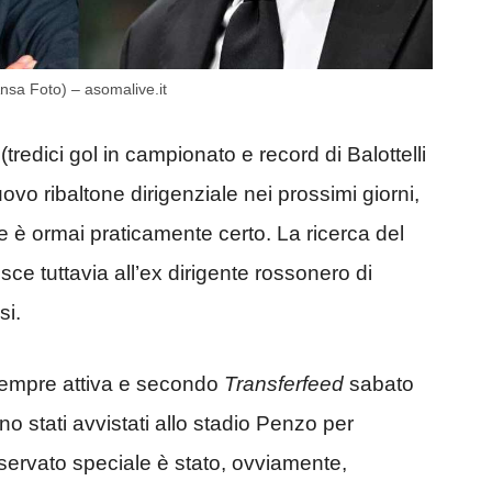
Ansa Foto) – asomalive.it
n
(tredici gol in campionato e record di Balottelli
uovo ribaltone dirigenziale nei prossimi giorni,
e è ormai praticamente certo. La ricerca del
ce tuttavia all’ex dirigente rossonero di
si.
è sempre attiva e secondo
Transferfeed
sabato
o stati avvistati allo stadio Penzo per
sservato speciale è stato, ovviamente,