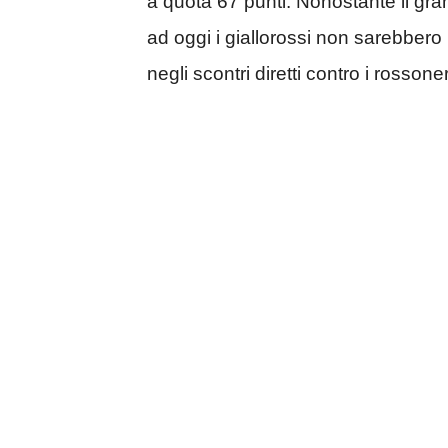
a quota 67 punti. Nonostante il gr
ad oggi i giallorossi non sarebbe
negli scontri diretti contro i rossoner