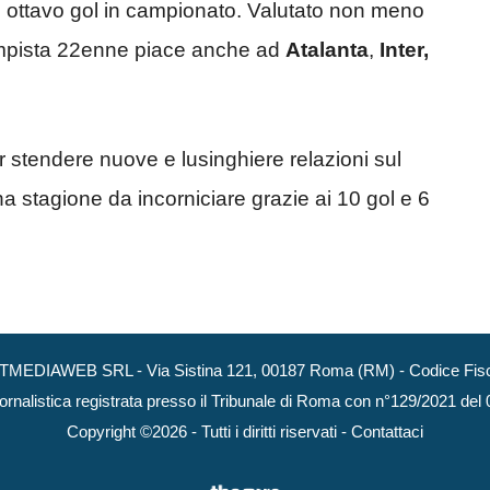
uo ottavo gol in campionato. Valutato non meno
ocampista 22enne piace anche ad
Atalanta
,
Inter,
 stendere nuove e lusinghiere relazioni sul
na stagione da incorniciare grazie ai 10 gol e 6
NEXTMEDIAWEB SRL - Via Sistina 121, 00187 Roma (RM) - Codice Fisca
ornalistica registrata presso il Tribunale di Roma con n°129/2021 del
Copyright ©2026 - Tutti i diritti riservati -
Contattaci