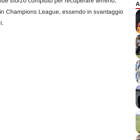
ande sforzo compiuto per recuperare terreno,
A
ro in Champions League, essendo in svantaggio
i.