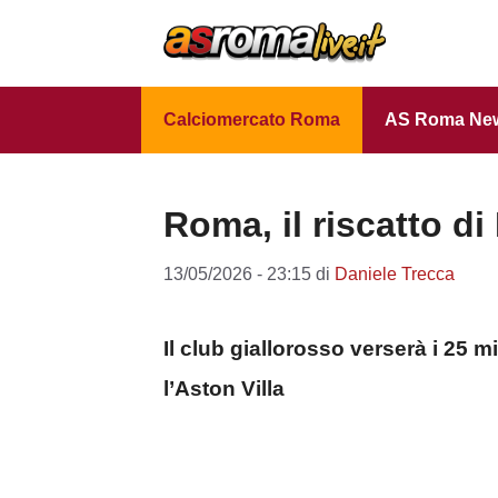
Vai
al
contenuto
Calciomercato Roma
AS Roma Ne
Roma, il riscatto di
13/05/2026 - 23:15
di
Daniele Trecca
Il club giallorosso verserà i 25 m
l’Aston Villa