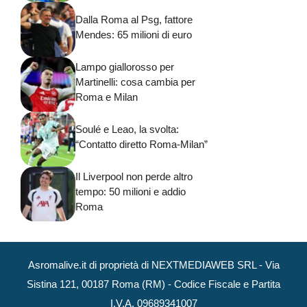
Dalla Roma al Psg, fattore
Mendes: 65 milioni di euro
Lampo giallorosso per
Martinelli: cosa cambia per
Roma e Milan
Soulé e Leao, la svolta:
“Contatto diretto Roma-Milan”
Il Liverpool non perde altro
tempo: 50 milioni e addio
Roma
Asromalive.it di proprietà di NEXTMEDIAWEB SRL - Via
Sistina 121, 00187 Roma (RM) - Codice Fiscale e Partita
I.V.A. 09689341007