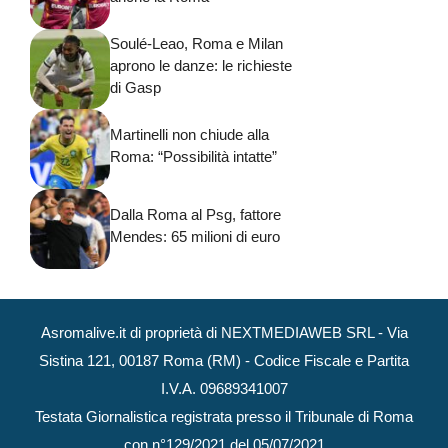
Soulé-Leao, Roma e Milan
aprono le danze: le richieste
di Gasp
Martinelli non chiude alla
Roma: “Possibilità intatte”
Dalla Roma al Psg, fattore
Mendes: 65 milioni di euro
Asromalive.it di proprietà di NEXTMEDIAWEB SRL - Via
Sistina 121, 00187 Roma (RM) - Codice Fiscale e Partita
I.V.A. 09689341007
Testata Giornalistica registrata presso il Tribunale di Roma
con n°129/2021 del 05/07/2021