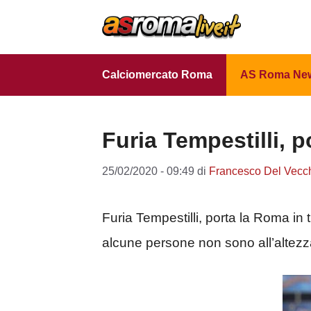
Vai
al
contenuto
Calciomercato Roma
AS Roma Ne
Furia Tempestilli, p
25/02/2020 - 09:49
di
Francesco Del Vecc
Furia Tempestilli, porta la Roma in
alcune persone non sono all’altezz