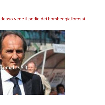
so vede il podio dei bomber giallorossi