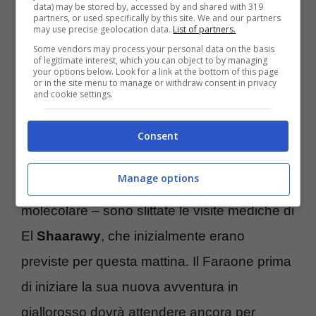
data) may be stored by, accessed by and shared with 319
partners, or used specifically by this site. We and our partners
may use precise geolocation data.
List of partners.
Some vendors may process your personal data on the basis
of legitimate interest, which you can object to by managing
your options below. Look for a link at the bottom of this page
or in the site menu to manage or withdraw consent in privacy
and cookie settings.
Consent
Stephan El Shaarawy @GettyImages
Manage options
Sempre per lo stesso motivo – attesa del test
molecolare – sono slittate le visite mediche di
El
Shaarawy
, che inizialmente erano
previste per questa mattina. Il Faraone prima
di iniziare la sua nuova avventura in
giallorosso dovrà attendere ancora per