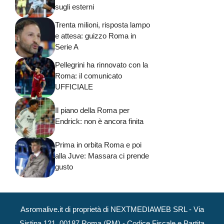
sugli esterni
Trenta milioni, risposta lampo
e attesa: guizzo Roma in
Serie A
Pellegrini ha rinnovato con la
Roma: il comunicato
UFFICIALE
Il piano della Roma per
Endrick: non è ancora finita
Prima in orbita Roma e poi
alla Juve: Massara ci prende
gusto
Asromalive.it di proprietà di NEXTMEDIAWEB SRL - Via
Sistina 121, 00187 Roma (RM) - Codice Fiscale e Partita