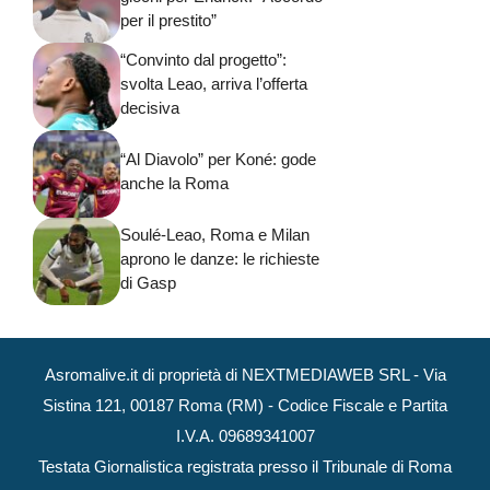
per il prestito”
“Convinto dal progetto”:
svolta Leao, arriva l’offerta
decisiva
“Al Diavolo” per Koné: gode
anche la Roma
Soulé-Leao, Roma e Milan
aprono le danze: le richieste
di Gasp
Asromalive.it di proprietà di NEXTMEDIAWEB SRL - Via
Sistina 121, 00187 Roma (RM) - Codice Fiscale e Partita
I.V.A. 09689341007
Testata Giornalistica registrata presso il Tribunale di Roma