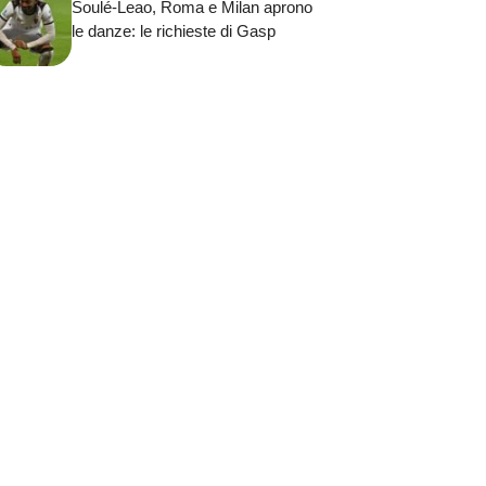
Soulé-Leao, Roma e Milan aprono
le danze: le richieste di Gasp