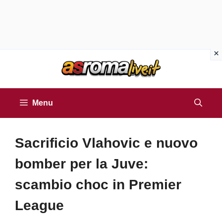
Vai
al
contenuto
Menu
Sacrificio Vlahovic e nuovo
bomber per la Juve:
scambio choc in Premier
League