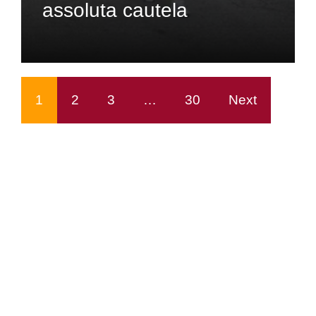
assoluta cautela
1
2
3
…
30
Next