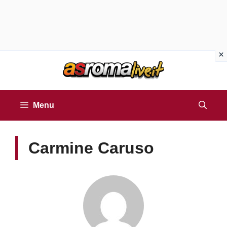
Vai
al
contenuto
Menu
Carmine Caruso