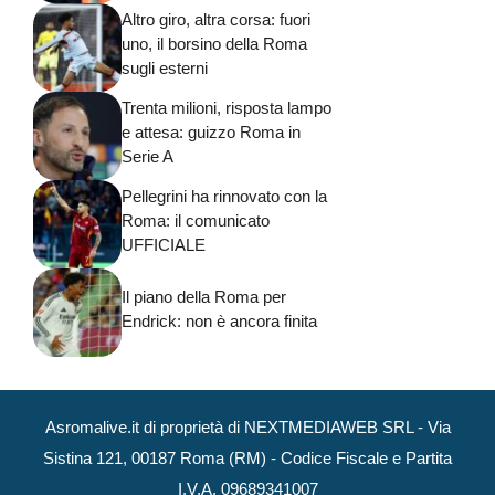
Altro giro, altra corsa: fuori
uno, il borsino della Roma
sugli esterni
Trenta milioni, risposta lampo
e attesa: guizzo Roma in
Serie A
Pellegrini ha rinnovato con la
Roma: il comunicato
UFFICIALE
Il piano della Roma per
Endrick: non è ancora finita
Asromalive.it di proprietà di NEXTMEDIAWEB SRL - Via
Sistina 121, 00187 Roma (RM) - Codice Fiscale e Partita
I.V.A. 09689341007