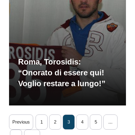
Roma, Torosidis:
“Onorato di essere qui!
Voglio restare a lungo!”
Previous
1
2
3
4
5
…